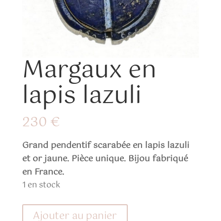
Margaux en
lapis lazuli
230
€
Grand pendentif scarabée en lapis lazuli
et or jaune. Pièce unique. Bijou fabriqué
en France.
1 en stock
quantité
Ajouter au panier