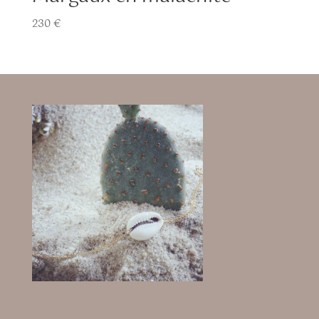
230
€