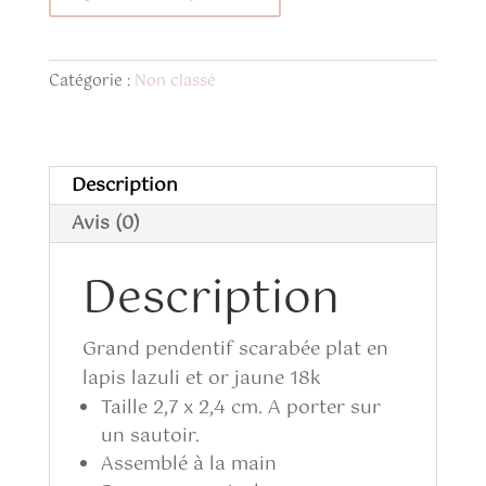
de
Margaux
en
Catégorie :
Non classé
lapis
lazuli
Description
Avis (0)
Description
Grand pendentif scarabée plat en
lapis lazuli et or jaune 18k
Taille 2,7 x 2,4 cm. A porter sur
un sautoir.
Assemblé à la main