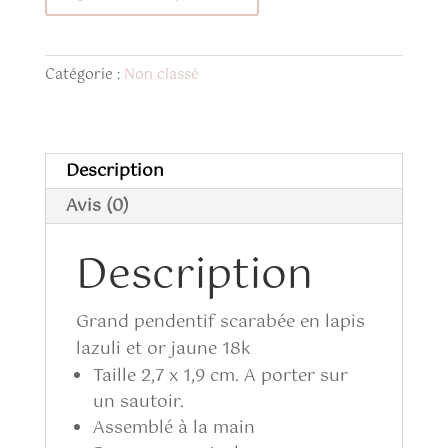
de
Margaux
en
Catégorie :
Non classé
lapis
lazuli
Description
Avis (0)
Description
Grand pendentif scarabée en lapis
lazuli et or jaune 18k
Taille 2,7 x 1,9 cm. A porter sur
un sautoir.
Assemblé à la main