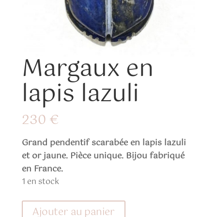
Margaux en
lapis lazuli
230
€
Grand pendentif scarabée en lapis lazuli
et or jaune. Pièce unique. Bijou fabriqué
en France.
1 en stock
quantité
Ajouter au panier