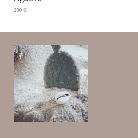
280
€